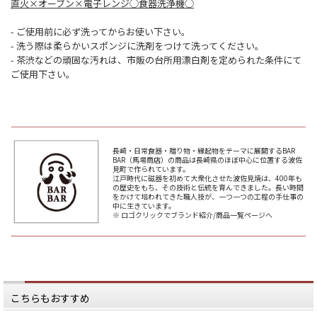
直火×オーブン×電子レンジ◯食器洗浄機◯
- ご使用前に必ず洗ってからお使い下さい。
- 洗う際は柔らかいスポンジに洗剤をつけて洗ってください。
- 茶渋などの頑固な汚れは、市販の台所用漂白剤を定められた条件にて
ご使用下さい。
長崎・日常食器・贈り物・縁起物をテーマに展開するBAR
BAR（馬場商店）の商品は長崎県のほぼ中心に位置する波佐
見町で作られています。
江戸時代に磁器を初めて大衆化させた波佐見焼は、400年も
の歴史をもち、その技術と伝統を育んできました。長い時間
をかけて培われてきた職人技が、一つ一つの工程の手仕事の
中に生きています。
※ ロゴクリックでブランド紹介/商品一覧ページへ
こちらもおすすめ