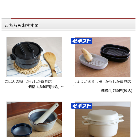
夏の風物詩ともいえる蚊取り線香
も、
どうせなら自分好みのスタンドで
楽しみましょう。
*****
こちらもおすすめ
日本いいもの屋公式LINEはじめまし
た。
友達登録で５００円OFFクーポンを
プレゼント！
▽友だち登録はコチラから▽
@iimonoya
*****
▶︎詳細は、商品画像のタグからご覧
いただけます。
▶︎その他お買い物はプロフィールリ
ンクからどうぞ。
しょうがおろし器 - かもしか道具店
ごはんの鍋 - かもしか道具店 -
#日本いいもの屋 #丁寧な暮らし #通
-
販サイト #ECサイト #雑貨店 #オンラ
価格:4,840円(税込)
～
インショップ #伝統工芸 #贈り物 #引
価格:1,760円(税込)
き出物 #ギフト #日本製
#madeinjapan #蚊取り線香 #蚊やり
#蚊遣り豚 #かもしか道具店