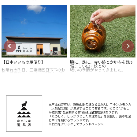
【日本いいもの屋便り】
腕に、足に、赤い跡とかゆみを残す
悩ましい虫・蚊との
秋晴れの昨日、三重県四日市市のお
戦いの季節がやってきました。
隣、菰野町の#かもしか道具店 へ取
材に行ってきました。かもしか道具
庭で、アウトドアで、
店は、4つの窯元から成る4thmarket
やっぱり活躍するのは…
のひとつです。ご飯釜や土鍋、耐熱
そう、蚊取り線香。
陶器で有名な萬古焼の産地ですね。
でも、付属のスタンドで
山口陶器さんには快く案内を引き受
むき出しで置いておくのは味気ない
け取材させて頂いたので、しっかり
し、
三重県菰野町は、鈴鹿山脈の連なる温泉地、ニホンカモシカ
と取材記をまとめてブランド紹介さ
線香といえど火気。
（天然記念物）が生息することで有名です。そこに“かもし
せて頂きたいと思います！
蚊やりに入れて使いたいものです。
か道具店”を展開する有限会社山口陶器はあります。
「たのしく、しっかりとした生活文化」を発信し、食卓を通
日本いいもの屋はプロフィールから
かもしか道具店の蚊やりは、
じ幸せを届けるブランドです。
ご覧いただけます。
昔ながらの超定番・ブタの蚊やり
※ロゴをクリックしてブランドページへ
と、
#日本いいもの屋 #取材記 #日本いい
スタイリッシュでシンプルなデザイ
もの屋便り #三重県四日市市 #萬古
ンの