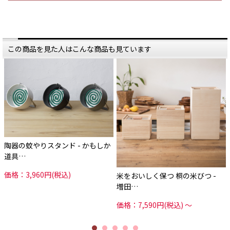
焼 #かもしか道具店
蚊やりスタンド、２種類がありま
す。
昔ながらの蚊やりブタは、
ああ、コレコレ！と頷く定番スタイ
ル。
けれど、ただの定番で終わらせない
のが
この商品を見た人はこんな商品も見ています
かもしか道具店。
一般的に、蚊やりブタは
効率よく生産するため、鼻と背中部
分だけが
色付けられているものが多いです
が、
かもしか道具店のものは全体の色味
にこだわり、
取手など細部まで丁寧に製造され、
一味ちがうのです。
一方シンプルでモダンな蚊やりスタ
陶器の蚊やりスタンド - かもしか
ンドは、
立てても平置きでも使える便利さ
道具…
と、
インテリアを邪魔しないスタイリッ
シュな見た目で
価格：3,960円(税込)
米をおいしく保つ 桐の米びつ -
使い勝手良く。
増田…
こういうデザインの、ほしかった！
という人、多いんじゃないでしょう
価格：7,590円(税込)
～
か。
和レトロでいくか、モダンにする
か？