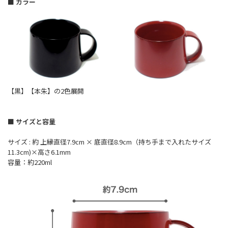
■ カラー
【黒】【本朱】の2色展開
■ サイズと容量
サイズ : 約 上縁直径7.9cm × 底直径8.9cm（持ち手まで入れたサイズ
11.3cm)×高さ6.1mm
容量：約220ml