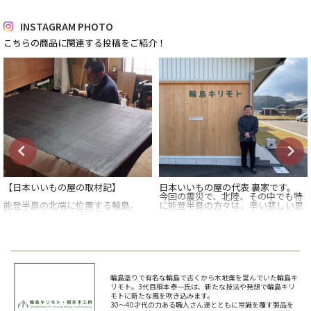
INSTAGRAM PHOTO
こちらの商品に関連する投稿をご紹介！
【日本いいもの屋の取材記】
日本いいもの屋の代表 裏家です。
今回の震災で、北陸、その中でも特
能登半島の北端に位置する輪島。
に能登半島の方々は、辛い悲しい思
町のあちこちには漆器屋さんがあ
いをされていると思います。被災さ
り、
れた方々には心からお見舞い申し上
それぞれが何百年と商売を続けてい
げます。
る伝統あるお店。
さすがは輪島という印象をうける街
これまで私たちは「日本のものづく
並みです。
りの魅力を伝える」べく全国各地に
取材に行ってきました。
今回はそんな輪島で「漆器をくらし
伝統のものづくりが盛んな北陸には
輪島塗りで有名な輪島で古くから木地業を営んでいた輪島キ
に」をコンセプトに
沢山の取引先があります。
リモト。3代目桐本泰一氏は、新たな技法や発想で輪島キリ
漆器に新しい風を起こし続ける
もちろん何度も足を運び、今回の震
モトに新たな風を吹き込みます。
輪島キリモトさんに取材をさせてい
災の被害が特に大きい輪島にもお邪
30～40才代の力ある職人さん達とともに常識を覆す製品を