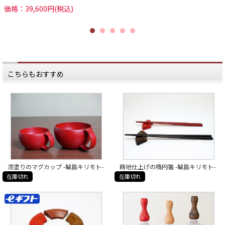
の技法や
震災によって崩れることはない。
価格：39,600円(税込)
デザインにあらたな風を次々と吹き
込みました。
後継者問題など、ある面では危機感
がある日本の手仕事、ものづくりで
その新たな技法とは一体…?
すが、
そして、桐本さんが伝えたい漆器の
今回別の角度から見た日本のものづ
本当の良さとは。
くりはぶれない強靭な面がありまし
----------
た。
やはり私たちが魅力を感じる、惹か
▶︎取材記の続きは、商品画像リンク
れる日本のものづくりはかっこい
から飛べる、商品ページの下部から
い。
こちらもおすすめ
読めます！
各地に取材にうかがい、感じたこと
▶︎または、日本いいもの屋トップペ
はものづくりが盛んな地域の方々は
ージの「作り手取材記」輪島キリモ
とても辛抱強く根気強い。
トのページより。
これから大変なことが続くかもしれ
ませんが、私たちもできる限りの応
#日本いいもの屋 #丁寧な暮らし #暮
援をさせていただきますので、
らし #漆 #漆器 #輪島塗り #輪島 #輪
気持ちを強く、前に進み、復興され
島漆器 #輪島キリモト #食器 #器 #石
ることを本当に本当に願っておりま
川県 #能登半島 #取材記 #職人 #桐本
す。
泰一 #蒔地 #まれ
#輪島 #輪島塗 #輪島市 #輪島キリモ
ト #フネノデンキヤ
漆塗りのマグカップ -輪島キリモト-
蒔地仕上げの楕円箸 -輪島キリモト-
在庫切れ
在庫切れ