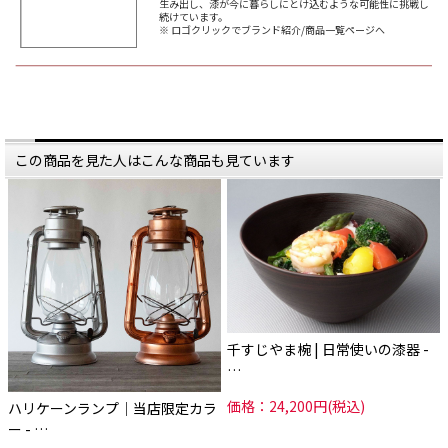
ただきました。
魔して取材もさせていただいており
生み出し、漆が今に暮らしにとけ込むような可能性に挑戦し
ました。
続けています。
----------
※ ロゴクリックでブランド紹介/商品一覧ページへ
輪島塗は古くから各工程を分業して
当店でご紹介している作り手さんで
成り立ってきました。
輪島に拠点を置かれているのは、
木地・塗師・加飾、そしてそれらを
・輪島キリモト
まとめる塗師屋。
・フネノデンキヤ
輪島キリモトではその「木地」、
つまり木材から器や品の形状を作り
SNSやお電話でお聞きする限り、今
出す
回の震災で大きな被害を受けられて
木地屋を生業としていました。
います。
工房が倒壊したり、ご自宅が倒壊し
しかし、産地輪島そして漆器の未来
たりで避難生活を送られていると聞
この商品を見た人はこんな商品も見ています
に危惧を覚えた
いております。画像に写っている朝
7代目桐本泰一さんは、輪島塗と漆
市は火災で大変な被害だと悲しいニ
器の未来のため、
ュースも拝見しております。
この長年続いてきた輪島の分業体制
に
ただ上記製造元のご親族や従業員の
新しい風を取り入れたのです。
方々の無事は確認されていることは
何よりの救いです。
大胆にも、輪島キリモト自身がメー
大変な状況にも関わらず、すでにな
カーとなり、
んとか前に向き復興しようと進まれ
自社で漆器を一貫生産し販売する体
ているようで、本当にものづくりに
制へと
携わる方々の強さを目の当たりにし
大きく舵をきったのです。
ております。
その根底には
いわゆる手仕事が多い日本のものづ
千すじやま椀 | 日常使いの漆器 -
「漆を今の暮らし、ライフスタイル
くり。
に再び馴染ませる」
一見、脆弱なようでこの根っこはと
…
という強い想いがあります。それを
ても強靭。
実現すべく、
価格：24,200円(税込)
桐本さんが輪島キリモトを継ぐ以前
何が起こっても壊れることのないの
ハリケーンランプ│当店限定カラ
に学んでいた
が、ものづくりにかける想いと歴
ー - …
デザインの知識や能力を使い、
史。
現代まで築き上げられてきた輪島塗
想いによって積み上げられた歴史は