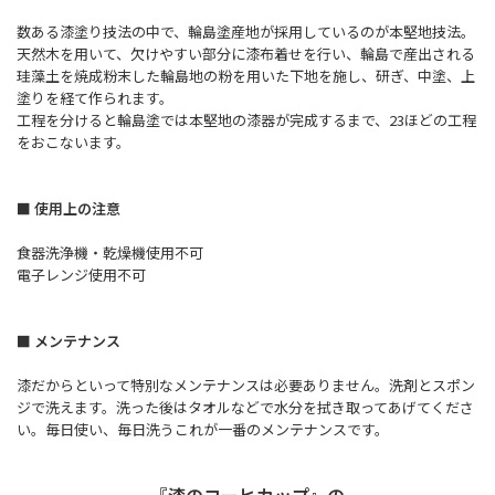
数ある漆塗り技法の中で、輪島塗産地が採用しているのが本堅地技法。
天然木を用いて、欠けやすい部分に漆布着せを行い、輪島で産出される
珪藻土を焼成粉末した輪島地の粉を用いた下地を施し、研ぎ、中塗、上
塗りを経て作られます。
工程を分けると輪島塗では本堅地の漆器が完成するまで、23ほどの工程
をおこないます。
■ 使用上の注意
食器洗浄機・乾燥機使用不可
電子レンジ使用不可
■ メンテナンス
漆だからといって特別なメンテナンスは必要ありません。洗剤とスポン
ジで洗えます。洗った後はタオルなどで水分を拭き取ってあげてくださ
い。毎日使い、毎日洗うこれが一番のメンテナンスです。