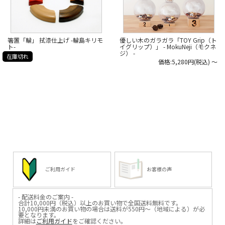
優しい木のガラガラ「TOY Grip（ト
箸置「輪」 拭漆仕上げ -輪島キリモ
イグリップ）」 - MokuNeji（モクネ
ト-
ジ） -
在庫切れ
価格:5,280円(税込)
～
ご利用ガイド
お客様の声
- 配送料金のご案内 -
合計10,000円（税込）以上のお買い物で全国送料無料です。
10,000円未満のお買い物の場合は送料が550円～（地域による）が必
要となります。
詳細は
ご利用ガイド
をご確認ください。