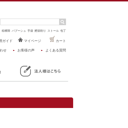
マ
棕櫚箒
バブーシュ
手袋
鰹節削り
ストール
包丁
用ガイド
マイページ
カート
わせ
お客様の声
よくある質問