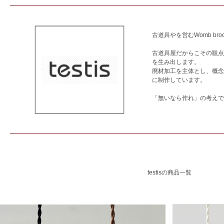
古道具やを営むWomb broca
古道具屋だからこその観点
を生み出します。
廃材加工を主体とし、概念
に制作しています。
「無いなら作れ」の考えで
testisの商品一覧