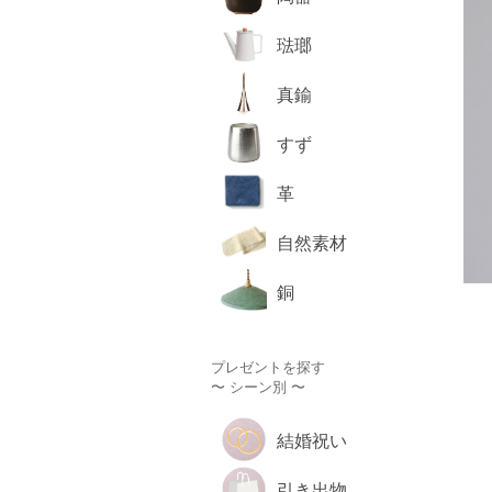
琺瑯
真鍮
すず
革
自然素材
銅
プレゼントを探す
〜 シーン別 〜
結婚祝い
引き出物