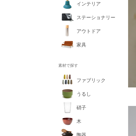
インテリア
ステーショナリー
アウトドア
家具
素材で探す
ファブリック
うるし
硝子
木
陶器