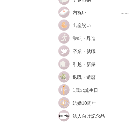
内祝い
出産祝い
栄転・昇進
卒業・就職
引越・新築
退職・還暦
1歳の誕生日
結婚10周年
法人向け記念品