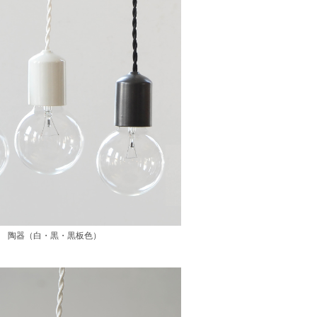
陶器（白・黒・黒板色）