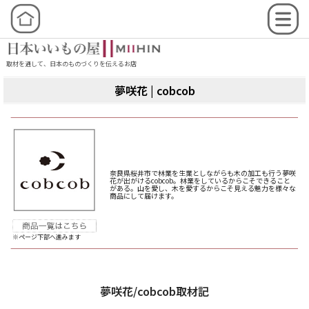
取材を通して、日本のものづくりを伝えるお店
夢咲花 | cobcob
奈良県桜井市で林業を生業としながらも木の加工も行う夢咲
花が出がけるcobcob。林業をしているからこそできること
がある。山を愛し、木を愛するからこそ見える魅力を様々な
商品にして届けます。
※ページ下部へ進みます
夢咲花/cobcob取材記