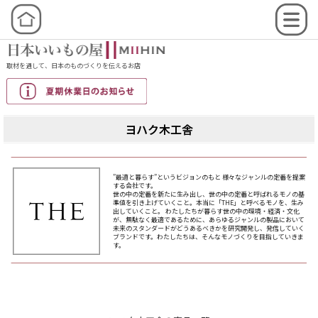
取材を通して、日本のものづくりを伝えるお店
ヨハク木工舎
”最適と暮らす”というビジョンのもと 様々なジャンルの定番を提案
する会社です。
世の中の定番を新たに生み出し、世の中の定番と呼ばれるモノの基
準値を引き上げていくこと。本当に「THE」と呼べるモノを、生み
出していくこと。 わたしたちが暮らす世の中の環境・経済・文化
が、無駄なく最適であるために、あらゆるジャンルの製品において
未来のスタンダードがどうあるべきかを研究開発し、発信していく
ブランドです。わたしたちは、そんなモノづくりを目指していきま
す。