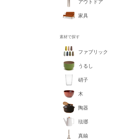
アウトドア
家具
素材で探す
ファブリック
うるし
硝子
木
陶器
琺瑯
真鍮