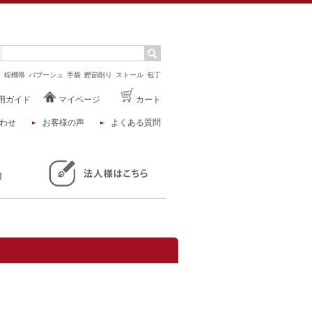
マ
棕櫚箒
バブーシュ
手袋
鰹節削り
ストール
包丁
用ガイド
マイページ
カート
わせ
お客様の声
よくある質問