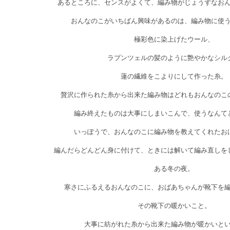
あるところに、センスがよくて、編み物がじょうずなお
おんなのこがいちばん興味があるのは、編み物に使
極彩色に染上げたウール、
ラプンツェルの髪のように艶やかなシル
蓮の繊維をこよりにして作った糸。
贅沢に作られた糸から出来た編み物はどれもおんなのこ
編み終えたものは大事にしまいこんで、使うなんて
いっぽうで、おんなのこに編み物を教えてくれたお
編んだらどんどん身に付けて、ときには解いて編み直しを
ある冬の夜。
寒さにふるえるおんなのこに、おばあちゃんが靴下を
その靴下の暖かいこと。
大事に紡がれた糸から出来た編み物が暖かいと