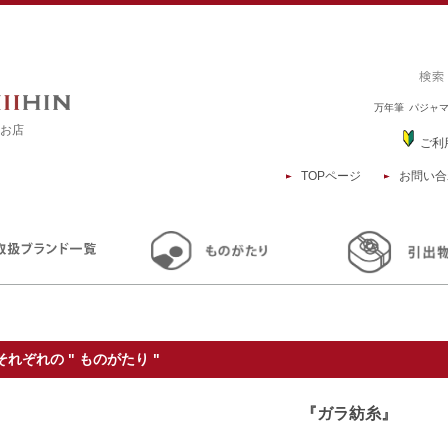
万年筆
パジャ
るお店
ご利
TOPページ
お問い合
TOP
それぞれの " ものがたり "
『ガラ紡糸』
それぞれの " ものがたり "
『ガラ紡糸』