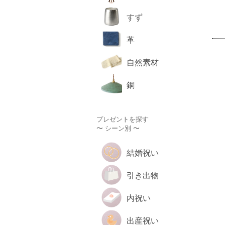
すず
革
自然素材
銅
プレゼントを探す
〜 シーン別 〜
結婚祝い
引き出物
内祝い
出産祝い