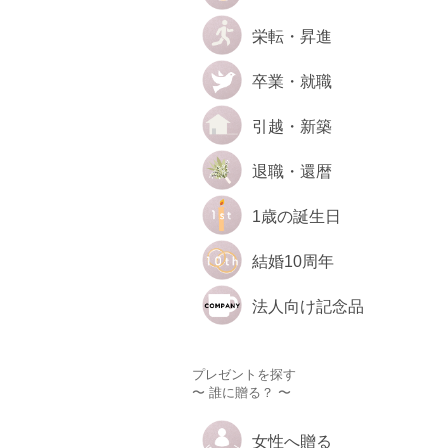
栄転・昇進
卒業・就職
引越・新築
退職・還暦
1歳の誕生日
結婚10周年
法人向け記念品
プレゼントを探す
〜 誰に贈る？ 〜
女性へ贈る