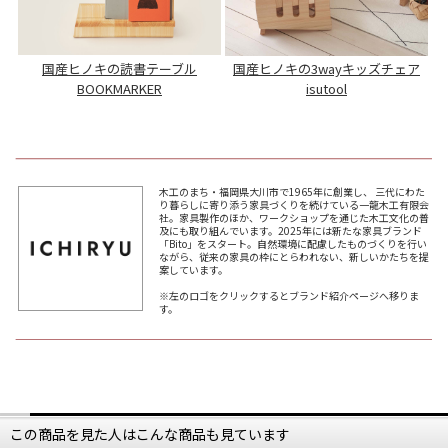
国産ヒノキの読書テーブル
国産ヒノキの3wayキッズチェア
BOOKMARKER
isutool
木工のまち・福岡県大川市で1965年に創業し、 三代にわた
り暮らしに寄り添う家具づくりを続けている一龍木工有限会
社。家具製作のほか、ワークショップを通じた木工文化の普
及にも取り組んでいます。2025年には新たな家具ブランド
「Bito」をスタート。自然環境に配慮したものづくりを行い
ながら、従来の家具の枠にとらわれない、新しいかたちを提
案しています。
※左のロゴをクリックするとブランド紹介ページへ移りま
す。
この商品を見た人はこんな商品も見ています