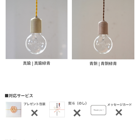
真鍮 | 真鍮緑青
青銅 | 青銅緑青
■対応サービス