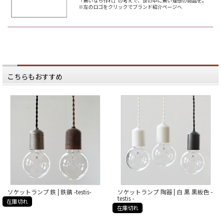
「無いなら作れ」の考えで、世の中に無い理想の商品を。
のお話。
実は本業は古道具屋さんなのです。
※左のロゴをクリックでブランド紹介ページへ
*****
古道具屋さんが、
日本いいもの屋公式LINEはじめまし
インテリア雑貨をプロデュース？
た。
ちょっと珍しいですよね。
友達登録で５００円OFFクーポンを
プレゼント！
でも、商品を見てみて納得。
▽友だち登録はコチラから▽
古道具屋ならではのセンスで、
@iimonoya
独自の商品を生み出しています。
*****
当店で取り扱いのある19種のソケッ
▶ものがたりのバックナンバーは、
トは、
こちらもおすすめ
日本いいもの屋トップページ「もの
その全ての素材が日本国内で
がたり」の
職人の手作業で作られています。
アイコンからご覧いただけます。
陶器は波佐見焼。
#日本いいもの屋 #丁寧な暮らし #通
販サイト #ECサイト #雑貨店 #オンラ
金属は、伝統的な鋳造によるもの。
インショップ #伝統工芸 #贈り物 #引
き出物 #ギフト #日本製
鉄にはサビ加工で風合いを。
#madeinjapan #ランプ #ソケットラ
ンプ #testis #照明 #ライト
ろくろで削り出された檜・桜。
石もひとつひとつ手作業で
形を削りだしています。
硝子は倉敷の吹きガラス工房で製
作。
琺瑯にはあえて他には無い
ソケットランプ 鉄 | 鉄錆 -testis-
ソケットランプ 陶器 | 白 黒 黒板色 -
ざらっとした加工を。
testis -
在庫切れ
在庫切れ
全ての素材が、ひとつひとつ
こだわりをもって作られています。