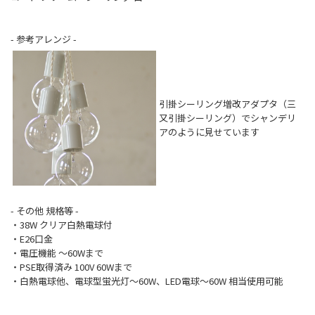
- 参考アレンジ -
引掛シーリング増改アダプタ（三
又引掛シーリング）でシャンデリ
アのように見せています
- その他 規格等 -
・38W クリア白熱電球付
・E26口金
・電圧機能 ～60Wまで
・PSE取得済み 100V 60Wまで
・白熱電球他、電球型蛍光灯～60W、LED電球～60W 相当使用可能