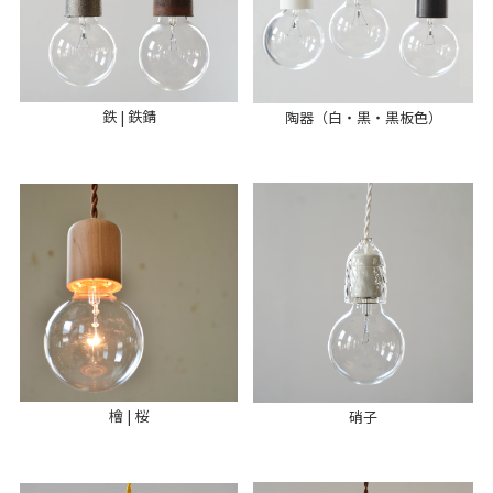
鉄 | 鉄錆
陶器（白・黒・黒板色）
檜 | 桜
硝子