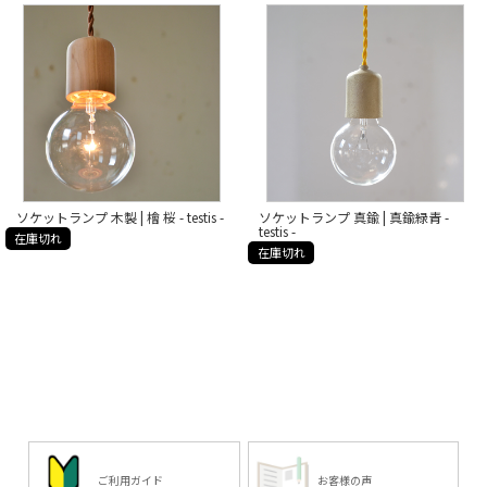
だから、質感も色もさまざま。
一つ一つに個性があり、
どれも愛おしくなっちゃいます。
あなたのお気に入りを、
見つけてみてください。
*****
日本いいもの屋公式LINEはじめまし
た。
友達登録で５００円OFFクーポンを
プレゼント！
▽友だち登録はコチラから▽
@iimonoya
*****
ソケットランプ 木製 | 檜 桜 - testis -
ソケットランプ 真鍮 | 真鍮緑青 -
testis -
在庫切れ
▶︎詳細は、商品画像リンクからご覧
在庫切れ
いただけます。
▶︎その他お買い物はプロフィールリ
ンクからどうぞ。
#日本いいもの屋 #丁寧な暮らし #通
販サイト #ECサイト #雑貨店 #オンラ
インショップ #伝統工芸 #贈り物 #引
き出物 #ギフト #日本製
#madeinjapan #ランプ #ソケットラ
ンプ #testis #照明 #ライト
ご利用ガイド
お客様の声