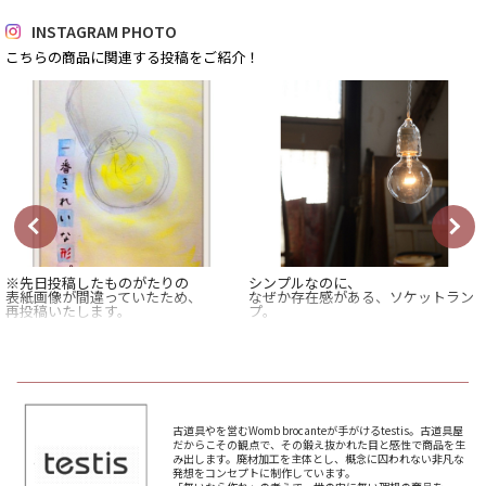
INSTAGRAM PHOTO
こちらの商品に関連する投稿をご紹介！
※先日投稿したものがたりの
シンプルなのに、
表紙画像が間違っていたため、
なぜか存在感がある、ソケットラン
再投稿いたします。
プ。
————
このランプが一つあるだけで、
その空間に独特の雰囲気が生まれま
日本いいもの屋のウェブショップ内
す。
では、
商品にまつわる創作ショートストー
なぜなら、
リーを
その形、素材、バランスに
不定期連載中。
並々ならぬこだわりが
古道具やを営むWomb brocanteが手がけるtestis。古道具屋
込められているから。
だからこその観点で、その鍛え抜かれた目と感性で商品を生
今回は、
み出します。廃材加工を主体とし、概念に囚われない非凡な
退職後にコーヒースタンドを始めた
こちらの商品を手がける
発想をコンセプトに制作しています。
お父さんの、意外な一面、
WOMB BROCANTEさん、