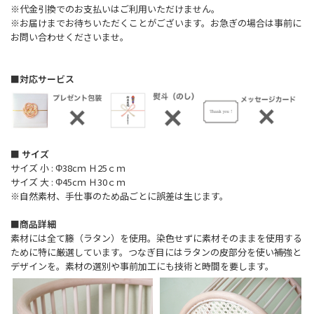
※代金引換でのお支払いはご利用いただけません。
※お届けまでお待ちいただくことがございます。お急ぎの場合は事前に
お問い合わせくださいませ。
■対応サービス
■ サイズ
サイズ 小 : Φ38cｍ Ｈ25ｃｍ
サイズ 大 : Φ45cｍ Ｈ30ｃｍ
※自然素材、手仕事のため品ごとに誤差は生じます。
■商品詳細
素材には全て籐（ラタン）を使用。染色せずに素材そのままを使用する
ために特に厳選しています。つなぎ目にはラタンの皮部分を使い補強と
デザインを。素材の選別や事前加工にも技術と時間を要します。