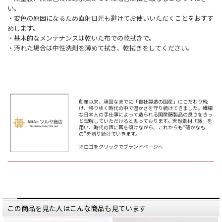
い。
・変色の原因になるため直射日光も避けてお使いいただくことをおすす
めします。
・基本的なメンテナンスは乾いた布での乾拭きで。
・汚れた場合は中性洗剤を薄めて拭き、乾拭きをしてください。
創業以来、頑固なまでに「自社製造の国産」にこだわり続
け、移りゆく時代の中で温かさを守り続けてきました。繊細
な日本人の手仕事によって造られる国産籐製品の良さをきっ
と理解していただけると思っております。天然素材「籐」を
用い、時代の声に耳を傾けながら、これからも“確かなも
の”を贈り続けていきます。
※ロゴをクリックでブランドページへ
この商品を見た人はこんな商品も見ています