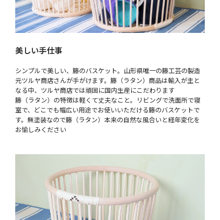
美しい手仕事
シンプルで美しい、籐のバスケット。山形県唯一の籐工芸の製造
元ツルヤ商店さんが手がけます。籐（ラタン）商品は輸入が主と
なる中、ツルヤ商店では頑固に国内生産にこだわります
籐（ラタン）の特徴は軽くて丈夫なこと。リビングで洗面所で寝
室で、どこでも幅広い用途でお使いいただける籐のバスケットで
す。無塗装なので籐（ラタン）本来の自然な風合いと経年変化を
お愉しみください