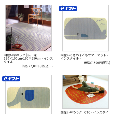
草の
柄。
品質は、安価な海外製の製品などと
どのように”違う”のでしょうか…?
シンプルでクラシックなものから、
モダンで華やかなデザインまで個性
*****
豊か。
日本いいもの屋公式LINEはじめまし
え、い草のラグでこんなデザインが
た。
あるの！？
友達登録で５００円OFFクーポンを
と驚かれるかもしれません。
プレゼント！
▽友だち登録はコチラから▽
大胆な模様を選べるのも、
@iimonoya
畳でなく「ラグ」
*****
だからこそかもしれませんね。
----------
暮らしに「い草」を
取り入れてみませんか？
▶︎取材記の続きは、商品画像リンク
から飛べる、商品ページの下部から
*****
国産いぐさの子どもサマーマット -
国産い草のラグ | 掛川織
読めます！
日本いいもの屋公式LINEはじめまし
インスタイル -
190×190cm/190×250cm - インス
た。
タイル -
価格:7,500円(税込)
▶︎または、日本いいもの屋トップペ
友達登録で５００円OFFクーポンを
価格:27,000円(税込)
～
ージの「作り手取材記」soilのペー
プレゼント！
ジより。
▽友だち登録はコチラから▽
@iimonoya
#日本いいもの屋 #丁寧な暮らし #暮
*****
らし #職人 #伝統工芸 #贈り物 #い草
#マット #ござ #い草マット #い草ラ
▶︎詳細は、商品画像のタグからご覧
グ #ラグ #インテリア #掛川織 #モダ
いただけます。
ンデザイン
▶︎その他お買い物はプロフィールリ
ンクからどうぞ。
#日本いいもの屋 #丁寧な暮らし #通
販サイト #ECサイト #雑貨店 #オンラ
インショップ #伝統工芸 #贈り物 #引
国産い草のラグ | OTO - インスタイ
き出物 #ギフト #日本製