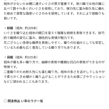
経糸が少ないため横に通すいぐさの質が重要です。掛川織では他の織に
比べて数十％多くのいぐさを使用しており、弾力性に富み耐久性に優れ
た極めて良質な国産いぐさのみを使用しています。それにより肌触りも
良いです。
・紋織
（経糸 : 約209本）
いぐさを織り込む経糸の開口を変えて複雑な紋様を表現できます。技巧
的で織柄の変化に富み、個性的な表情が魅力です。
花ござらしい多様な織柄を表現しやすく、織りの仕組みとしても安定し
ているため最も広く普及している織り方でもあります。
・袋織
（経糸 : 約335本）
経糸が最も多い織り方で、曲線の表現や繊細な凹凸の表現ができるのが
特徴です。
二重織りのため耐久性にも富む織り方。経糸の多さを活かしてしなやか
で柔らかくきめ細かく織り上げることができるため寝ござやクッション
などに使われることもあります。
◯ 関連商品 い草のラグ一覧