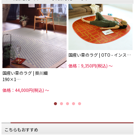
IN STYLEが作ってもらっている
今回ご紹介するラグは、
職人・工場は、ほぼIN STYLEの専
国内で育てられた「い草」を
属。
熟練の職人が手作業で仕上げている
「品質の高さ・安全性」がポイン
逆に職人さんからすると自分たちが
ト。
作っている
製品がどういう形で販売されている
国産い草は1本1本が太く、
か
繊維がしっかりと詰まっているた
しっかりとわかります。
め、
弾力性がありヘタりにくく、
また、IN STYLEはい草の農家さんと
耐久性に優れています。
も
直接やりとりを行います。
い草の内部は沢山の空気を
蓄えられるスポンジ構造で
国産い草のラグ | OTO - インス…
全ての工程にIN STYLEが関わり、
柔軟性や弾力性の元となっていま
い草そのものの品質・仕分けから
す。
価格：9,350円(税込)
～
製造方法に至るまで、徹底的にこだ
わる。
しかもその内部構造は、
国産い草のラグ | 掛川織
そんな仕組みを、IN STYLEはつく
空気中の有害物質を吸着して
り、
クリーンにして排出してくれる作用
190×1…
そして手抜きのない商品を作り続け
も。
ています。
だからシックハウスの原因となる
価格：44,000円(税込)
～
自社のことだけを考えている会社で
ホルムアルデヒドや
は
気になるたばこ臭なども減少しま
地域でものづくりはうまくいきませ
す。
ん。
そして、い草の香りには
商品の信頼性が問われる今の時代、
リラックス効果も。
こんな地域問屋さんがあることは
お部屋にいながら森林浴しているよ
産地にとってとても意義があること
うに
です。
心地よく過ごすことができます。
こちらもおすすめ
さて、そんなIN STYLEで取り扱うい
今回ご紹介する「い草ラグ」は全19