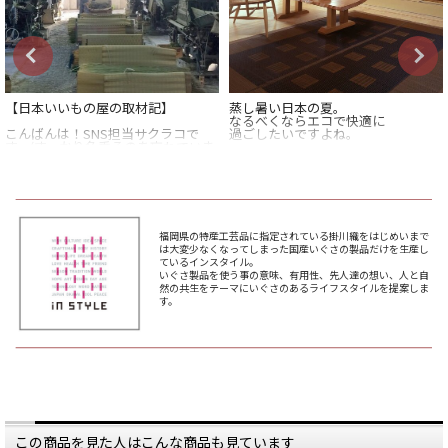
【日本いいもの屋の取材記】
蒸し暑い日本の夏。
なるべくならエコで快適に
こんばんは！SNS担当サクラコで
過ごしたいですよね。
す。(すっかり名乗るのを忘れていま
した)
畳に使われている「い草」は、
空気を吸収・放出する特性があるた
余談ですが、前投稿のものがたりを
め、
描いてるのは、店長のさっちんです
就寝時や湿度の高い日は
よー。
水分を吸収してくれて、
サラっと快適に過ごせるんです。
福岡県の特産工芸品に指定されている掛川織をはじめいまで
今回取材にお邪魔させていただいた
は大変少なくなってしまった国産いぐさの製品だけを生産し
のは
湿度の高い日本の夏に
ているインスタイル。
福岡県の南部に位置する大川市の
ぴったりなんですね。
いぐさ製品を使う事の意味、有用性、先人達の想い、人と自
IN STYLEさん。
然の共生をテーマにいぐさのあるライフスタイルを提案しま
とはいえ、昨今の住宅では、
す。
IN STYLEさんは正確には
畳敷きの和室がない家も
地域のい草商品の問屋さんですが、
増えているのではないでしょうか。
通常の問屋さんとはかなり異なって
います。
そんなご家庭にも朗報です。
インスタイルの
----------
「国産い草のラグ」なら、
この地域のい草製品作りは、
手軽におしゃれに、
全体がひとつの会社のようなイメー
い草をインテリアに
ジです。
取り入れられますよ。
作り手である職人さんとの距離がと
———
この商品を見た人はこんな商品も見ています
ても近く、