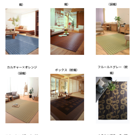
織）
（袋織）
織）
フルール×グレー（紋
カルチャー×オレンジ
ボックス（紋織）
織）
（袋織）