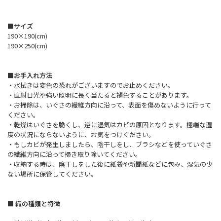
■サイズ
190×190(cm)
190×250(cm)
■お手入れ方法
・水拭きは変色の恐れがございますのでお止めください。
・直射日光や強い照明に長く当たると褪色することがあります。
・お掃除は、いぐさの繊維方向に沿って、表面を傷めないように行って
ください。
・乾燥はいぐさを脆くし、逆に湿気はカビの原因となります。極端な湿
度の状況にならないように、お気をつけください。
・もしカビが発生しましたら、陰干しをし、ブラシなどを使っていぐさ
の繊維方向に沿って掃き取り除いてください。
・収納する時は、陰干しをした後に紙袋や新聞紙などに包み、湿気の少
ない場所に保管してください。
■ 織の種類と特徴