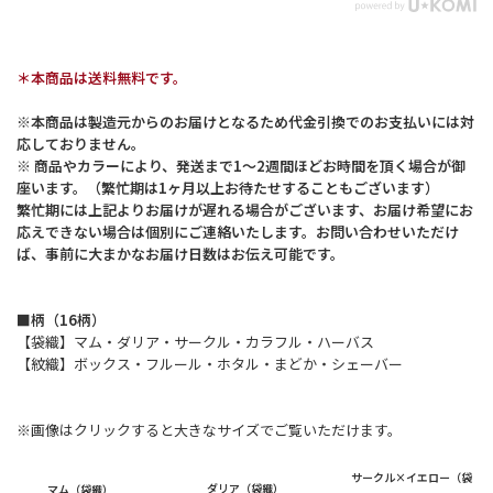
＊本商品は送料無料です。
※本商品は製造元からのお届けとなるため代金引換でのお支払いには対
応しておりません。
※ 商品やカラーにより、発送まで1～2週間ほどお時間を頂く場合が御
座います。（繁忙期は1ヶ月以上お待たせすることもございます）
繁忙期には上記よりお届けが遅れる場合がございます、お届け希望にお
応えできない場合は個別にご連絡いたします。お問い合わせいただけ
ば、事前に大まかなお届け日数はお伝え可能です。
■柄（16柄）
【袋織】マム・ダリア・サークル・カラフル・ハーバス
【紋織】ボックス・フルール・ホタル・まどか・シェーバー
※画像はクリックすると大きなサイズでご覧いただけます。
サークル×イエロー（袋
ダリア（袋織）
マム（袋織）