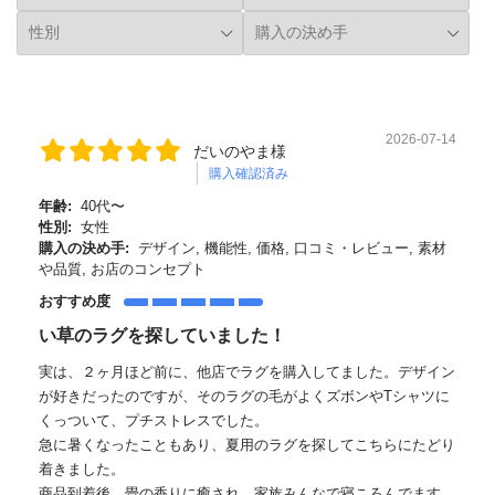
2026-07-14
だいのやま様
購入確認済み
年齢:
40代〜
性別:
女性
購入の決め手:
デザイン, 機能性, 価格, 口コミ・レビュー, 素材
や品質, お店のコンセプト
おすすめ度
い草のラグを探していました！
実は、２ヶ月ほど前に、他店でラグを購入してました。デザイン
が好きだったのですが、そのラグの毛がよくズボンやTシャツに
くっついて、プチストレスでした。
急に暑くなったこともあり、夏用のラグを探してこちらにたどり
着きました。
商品到着後、畳の香りに癒され、家族みんなで寝ころんでます。