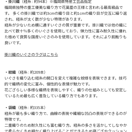
・掛川織
（経糸 : 約94本）※福岡県特産工芸品指定
福岡県独特の重工優美な織り方で花茣蓙の王様と言われる最高級品で
す。 多くの掛川織では約3cmの織り目と約1cmの織り目が交互に繰り返
され、経糸が太く数が少ない特徴があります。
経糸が少ないため横に通すいぐさの質が重要です。掛川織では他の織に
比べて数十％多くのいぐさを使用しており、弾力性に富み耐久性に優れ
た極めて良質な国産いぐさのみを使用しています。それにより肌触りも
良いです。
掛川織のいぐさのラグはこちら
・紋織
（経糸 : 約209本）
いぐさを織り込む経糸の開口を変えて複雑な紋様を表現できます。技巧
的で織柄の変化に富み、個性的な表情が魅力です。
花ござらしい多様な織柄を表現しやすく、織りの仕組みとしても安定し
ているため最も広く普及している織り方でもあります。
・袋織
（経糸 : 約335本）
経糸が最も多い織り方で、曲線の表現や繊細な凹凸の表現ができるのが
特徴です。
二重織りのため耐久性にも富む織り方。経糸の多さを活かしてしなやか
で柔らかくきめ細かく織り上げることができるため寝ござやクッション