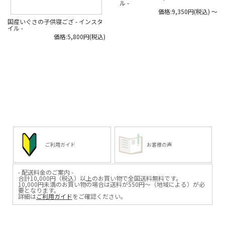
ル -
#madeinjapan #い草 #ラグ #い草の
価格:9,350円(税込)
～
ラグ #畳ラグ #インスタイル
国産いぐさの子供寝ござ - インスタ
イル -
価格:5,800円(税込)
ご利用ガイド
お客様の声
- 配送料金のご案内 -
合計10,000円（税込）以上のお買い物で全国送料無料です。
10,000円未満のお買い物の場合は送料が550円～（地域による）が必
要となります。
詳細は
ご利用ガイド
をご確認ください。