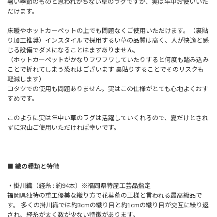
暑い季節のものと思われがちない草のラグですが、実は年中お使いいた
だけます。
床暖やホットカーペットの上でも問題なくご使用いただけます。（裏貼
り加工推奨）インスタイルで採用するい草の品質は高く、人が快適と感
じる設備でダメになることはまずありません。
（ホットカーペットがかなりフワフワしていたりすると何度も踏み込み
ことで折れてしまう恐れはございます 裏貼りすることでそのリスクも
軽減します）
コタツでの使用も問題ありません。実はこの仕様がとても心地よくおす
すめです。
このように実は年中い草のラグは活躍していくれるので、夏だけとされ
ずに沢山ご使用いただければ幸いです。
■ 織の種類と特徴
・掛川織
（経糸 : 約94本）※福岡県特産工芸品指定
福岡県独特の重工優美な織り方で花茣蓙の王様と言われる最高級品で
す。 多くの掛川織では約3cmの織り目と約1cmの織り目が交互に繰り返
され、経糸が太く数が少ない特徴があります。