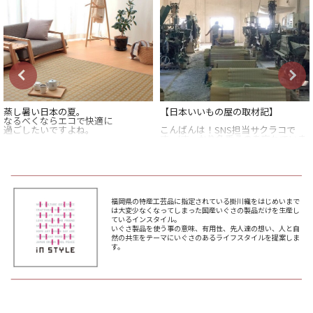
蒸し暑い日本の夏。
【日本いいもの屋の取材記】
なるべくならエコで快適に
過ごしたいですよね。
こんばんは！SNS担当サクラコで
す。(すっかり名乗るのを忘れていま
畳に使われている「い草」は、
した)
空気を吸収・放出する特性があるた
め、
余談ですが、前投稿のものがたりを
就寝時や湿度の高い日は
描いてるのは、店長のさっちんです
水分を吸収してくれて、
よー。
サラっと快適に過ごせるんです。
福岡県の特産工芸品に指定されている掛川織をはじめいまで
今回取材にお邪魔させていただいた
は大変少なくなってしまった国産いぐさの製品だけを生産し
湿度の高い日本の夏に
のは
ているインスタイル。
ぴったりなんですね。
福岡県の南部に位置する大川市の
いぐさ製品を使う事の意味、有用性、先人達の想い、人と自
IN STYLEさん。
然の共生をテーマにいぐさのあるライフスタイルを提案しま
とはいえ、昨今の住宅では、
す。
畳敷きの和室がない家も
IN STYLEさんは正確には
増えているのではないでしょうか。
地域のい草商品の問屋さんですが、
通常の問屋さんとはかなり異なって
そんなご家庭にも朗報です。
います。
インスタイルの
「国産い草のラグ」なら、
----------
手軽におしゃれに、
この地域のい草製品作りは、
い草をインテリアに
全体がひとつの会社のようなイメー