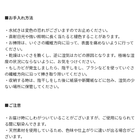
■お手入れ方法
・水拭きは変色の恐れがございますのでお止めください。
・直射日光や強い照明に長く当たると褪色することがあります。
・お掃除は、いぐさの繊維方向に沿って、表面を痛めないように行って
ください。
・乾燥はいぐさを脆くし、逆に湿気はカビの原因となります。極端な湿
度の状況にならないように、お気をつけください。
・もしカビが発生しましたら、陰干しをし、ブラシなどを使っていぐさ
の繊維方向に沿って掃き取り除いてください。
・収納する時は、陰干しをした後に紙袋や新聞紙などに包み、湿気の少
ない場所に保管してください。
■ご注意
・お届け時にしわがついていることがございますが、ご使用になられて
る間に馴染んできます。
・天然素材を使用しているため、色味や仕上がりに違いが出る場合がご
ざいます。