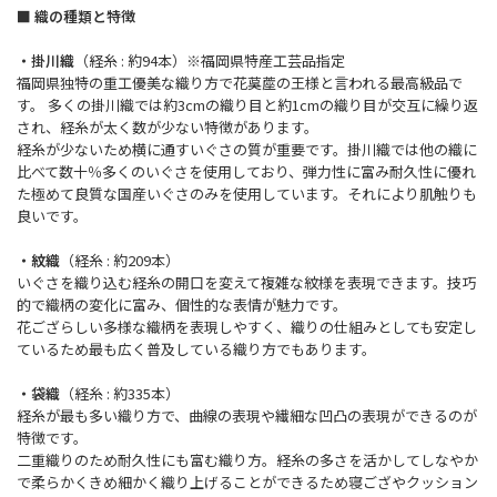
■ 織の種類と特徴
・掛川織
（経糸 : 約94本）※福岡県特産工芸品指定
福岡県独特の重工優美な織り方で花茣蓙の王様と言われる最高級品で
す。 多くの掛川織では約3cmの織り目と約1cmの織り目が交互に繰り返
され、経糸が太く数が少ない特徴があります。
経糸が少ないため横に通すいぐさの質が重要です。掛川織では他の織に
比べて数十％多くのいぐさを使用しており、弾力性に富み耐久性に優れ
た極めて良質な国産いぐさのみを使用しています。それにより肌触りも
良いです。
・紋織
（経糸 : 約209本）
いぐさを織り込む経糸の開口を変えて複雑な紋様を表現できます。技巧
的で織柄の変化に富み、個性的な表情が魅力です。
花ござらしい多様な織柄を表現しやすく、織りの仕組みとしても安定し
ているため最も広く普及している織り方でもあります。
・袋織
（経糸 : 約335本）
経糸が最も多い織り方で、曲線の表現や繊細な凹凸の表現ができるのが
特徴です。
二重織りのため耐久性にも富む織り方。経糸の多さを活かしてしなやか
で柔らかくきめ細かく織り上げることができるため寝ござやクッション