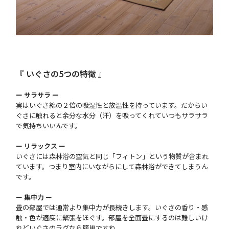
『 いぐさの5つの特徴 』
ー サラサラ ー
実はいぐさ綿の２倍の吸湿性と放温性を持っています。だからい
ぐさに触れると余分な水分（汗）を吸ってくれていつもサラサラ
で気持ちいいんです。
ー リラックス ー
いぐさには森林浴の空気と同じ「フィトン」という物質が含まれ
ています。つまり室内にいながらにして森林浴ができてしまうん
です。
ー 集中力 ー
畳の部屋では通常より集中力が長続きします。いぐさの香り・感
触・色が適度に緊張をほぐす。部屋を全面畳にするのは難しいけ
れどいぐさのラグなら簡単ですね。