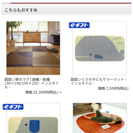
うに
産地にとってとても意義があること
心地よく過ごすことができます。
です。
こちらもおすすめ
今回ご紹介する「い草ラグ」は全19
さて、そんなIN STYLEで取り扱うい
柄。
草の
品質は、安価な海外製の製品などと
シンプルでクラシックなものから、
どのように”違う”のでしょうか…?
モダンで華やかなデザインまで個性
豊か。
*****
え、い草のラグでこんなデザインが
日本いいもの屋公式LINEはじめまし
あるの！？
た。
と驚かれるかもしれません。
友達登録で５００円OFFクーポンを
プレゼント！
大胆な模様を選べるのも、
▽友だち登録はコチラから▽
畳でなく「ラグ」
@iimonoya
だからこそかもしれませんね。
*****
暮らしに「い草」を
----------
取り入れてみませんか？
▶︎取材記の続きは、商品画像リンク
*****
から飛べる、商品ページの下部から
国産い草のラグ | 袋織・紋織
国産いぐさの子どもサマーマット -
日本いいもの屋公式LINEはじめまし
読めます！
190×190/190×250 - インスタイ
インスタイル -
た。
ル -
価格:7,500円(税込)
友達登録で５００円OFFクーポンを
▶︎または、日本いいもの屋トップペ
価格:25,300円(税込)
～
プレゼント！
ージの「作り手取材記」soilのペー
▽友だち登録はコチラから▽
ジより。
@iimonoya
*****
#日本いいもの屋 #丁寧な暮らし #暮
らし #職人 #伝統工芸 #贈り物 #い草
▶︎詳細は、商品画像のタグからご覧
#マット #ござ #い草マット #い草ラ
いただけます。
グ #ラグ #インテリア #掛川織 #モダ
ンデザイン
▶︎その他お買い物はプロフィールリ
ンクからどうぞ。