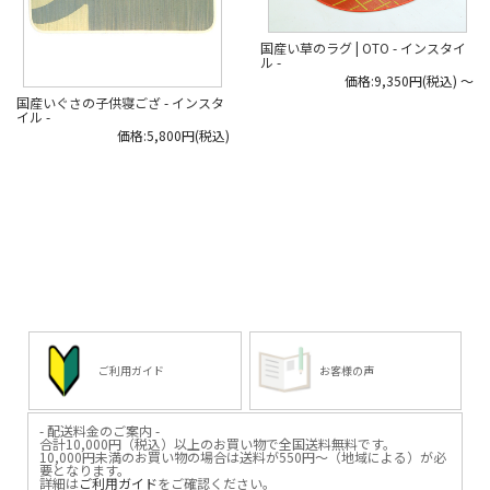
#日本いいもの屋 #丁寧な暮らし #通
販サイト #ECサイト #雑貨店 #オンラ
インショップ #伝統工芸 #贈り物 #引
国産い草のラグ | OTO - インスタイ
き出物 #ギフト #日本製
ル -
#madeinjapan #い草 #ラグ #い草の
価格:9,350円(税込)
～
ラグ #畳ラグ #インスタイル
国産いぐさの子供寝ござ - インスタ
イル -
価格:5,800円(税込)
ご利用ガイド
お客様の声
- 配送料金のご案内 -
合計10,000円（税込）以上のお買い物で全国送料無料です。
10,000円未満のお買い物の場合は送料が550円～（地域による）が必
要となります。
詳細は
ご利用ガイド
をご確認ください。