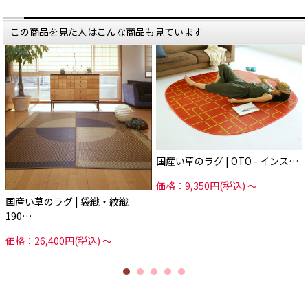
取り入れられますよ。
ジです。
———
作り手である職人さんとの距離がと
この商品を見た人はこんな商品も見ています
ても近く、
今回ご紹介するラグは、
IN STYLEが作ってもらっている
国内で育てられた「い草」を
職人・工場は、ほぼIN STYLEの専
熟練の職人が手作業で仕上げている
属。
「品質の高さ・安全性」がポイン
ト。
逆に職人さんからすると自分たちが
作っている
国産い草は1本1本が太く、
製品がどういう形で販売されている
繊維がしっかりと詰まっているた
か
め、
しっかりとわかります。
弾力性がありヘタりにくく、
耐久性に優れています。
また、IN STYLEはい草の農家さんと
も
い草の内部は沢山の空気を
直接やりとりを行います。
蓄えられるスポンジ構造で
国産い草のラグ | OTO - インス…
柔軟性や弾力性の元となっていま
全ての工程にIN STYLEが関わり、
す。
い草そのものの品質・仕分けから
価格：9,350円(税込)
～
製造方法に至るまで、徹底的にこだ
しかもその内部構造は、
わる。
国産い草のラグ | 袋織・紋織
空気中の有害物質を吸着して
そんな仕組みを、IN STYLEはつく
クリーンにして排出してくれる作用
り、
190…
も。
そして手抜きのない商品を作り続け
ています。
だからシックハウスの原因となる
価格：26,400円(税込)
～
ホルムアルデヒドや
自社のことだけを考えている会社で
気になるたばこ臭なども減少しま
は
す。
地域でものづくりはうまくいきませ
ん。
そして、い草の香りには
リラックス効果も。
商品の信頼性が問われる今の時代、
お部屋にいながら森林浴しているよ
こんな地域問屋さんがあることは