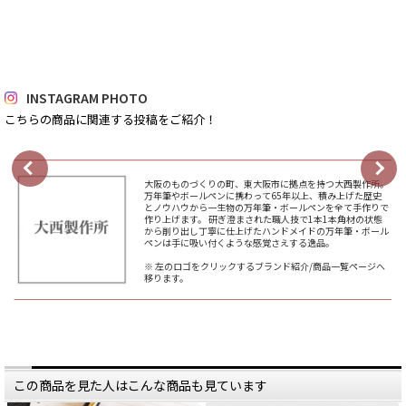
INSTAGRAM PHOTO
こちらの商品に関連する投稿をご紹介！
大阪のものづくりの町、東大阪市に拠点を持つ大西製作所。
万年筆やボールペンに携わって65年以上、積み上げた歴史
とノウハウから一生物の万年筆・ボールペンを全て手作りで
作り上げます。 研ぎ澄まされた職人技で1本1本角材の状態
から削り出し丁寧に仕上げたハンドメイドの万年筆・ボール
ペンは手に吸い付くような感覚さえする逸品。
※ 左のロゴをクリックするブランド紹介/商品一覧ページへ
移ります。
この商品を見た人はこんな商品も見ています