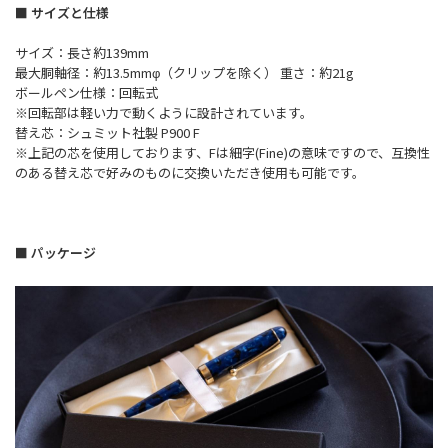
■ サイズと仕様
サイズ：長さ約139mm
最大胴軸径：約13.5mmφ（クリップを除く） 重さ：約21g
ボールペン仕様：回転式
※回転部は軽い力で動くように設計されています。
替え芯：シュミット社製 P900 F
※上記の芯を使用しております、Fは細字(Fine)の意味ですので、互換性
のある替え芯で好みのものに交換いただき使用も可能です。
■ パッケージ