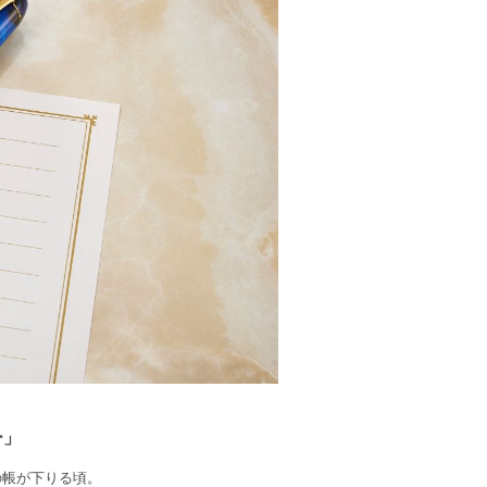
ー」
の帳が下りる頃。