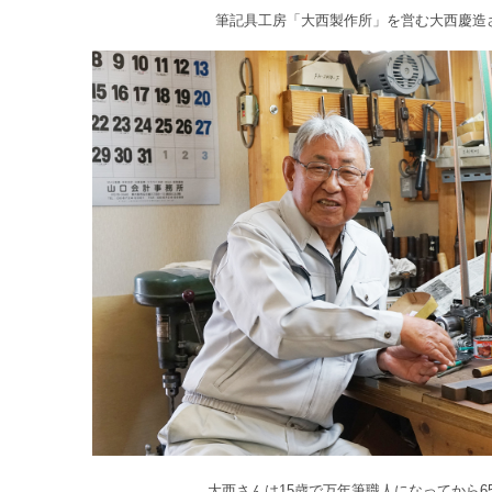
筆記具工房「大西製作所」を営む大西慶造
大西さんは15歳で万年筆職人になってから6