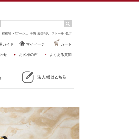
マ
棕櫚箒
バブーシュ
手袋
鰹節削り
ストール
包丁
用ガイド
マイページ
カート
わせ
お客様の声
よくある質問