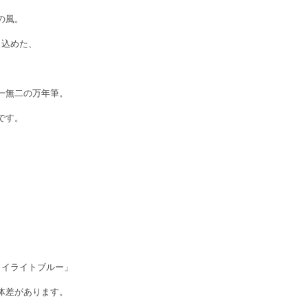
の風。
じ込めた、
一無二の万年筆。
です。
、
。
ワイライトブルー」
体差があります。