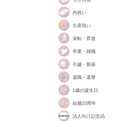
内祝い
出産祝い
栄転・昇進
卒業・就職
引越・新築
退職・還暦
1歳の誕生日
結婚10周年
法人向け記念品