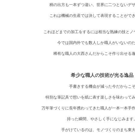
柄の出方も一本ずつ違い、世界に二つとないデ
これは機械の生産では決して表現することがで
これほどまでの加工をするには相当な熟練の技とノ
今では国内外でも数人しか職人がいないの
稀有な職人の大西さんだからこそ作り出せる
希少な職人の技術が光る逸品
手書きする機会が減った今だからこ
特別な筆記具で想いを紙に表す楽しさを味わって
万年筆づくりに長年携わってきた職人が一本一本手
持った瞬間、やさしく手になじみます
手がけているのは、モノづくりのまち東