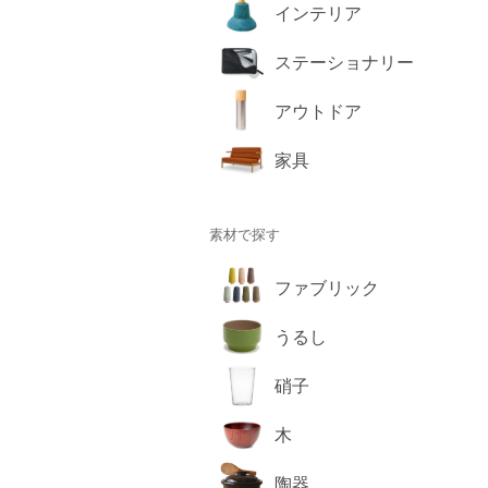
インテリア
ステーショナリー
アウトドア
家具
素材で探す
ファブリック
うるし
硝子
木
陶器