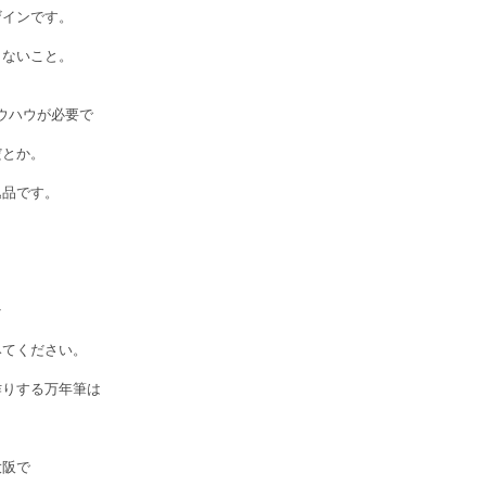
ザインです。
きないこと。
ウハウが必要で
だとか。
逸品です。
そ
みてください。
作りする万年筆は
。
大阪で