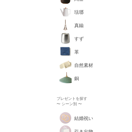
琺瑯
真鍮
すず
革
自然素材
銅
プレゼントを探す
〜 シーン別 〜
結婚祝い
引き出物