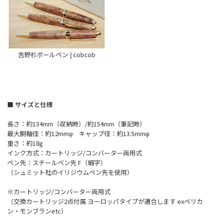
吉野杉ボールペン | cobcob
■ サイズと仕様
長さ：約134mm（収納時）/約154mm（筆記時）
最大胴軸径：約12mmφ キャップ径：約13.5mmφ
重さ：約18g
インク方式：カートリッジ/コンバーター両用式
ペン先：スチールペン先 F（細字）
（シュミット社のイリジウムペン先を使用）
※カートリッジ/コンバーター両用式
（交換カートリッジ2点付属 ヨーロッパタイプが適合します exペリカ
ン・モンブランetc）