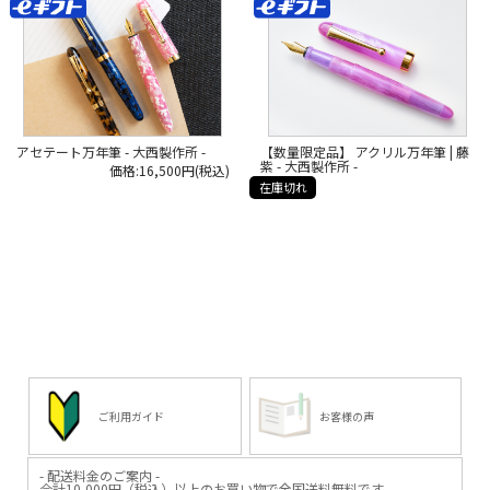
語ってくれた大西さん。
語ってくれた大西さん。
週休2日制が当たり前となった今で
週休2日制が当たり前となった今で
は
は
信じられないような厳しい環境です
信じられないような厳しい環境です
が、
が、
当時はそれが普通のことでした。
当時はそれが普通のことでした。
若かりし大西さんは、
若かりし大西さんは、
ここでしっかりと
ここでしっかりと
万年筆づくりの基礎を学びます。
万年筆づくりの基礎を学びます。
その後、価格競争や素材の変化など
その後、価格競争や素材の変化など
アセテート万年筆 - 大西製作所 -
【数量限定品】 アクリル万年筆 | 藤
様々な転換期を乗り越え、
様々な転換期を乗り越え、
紫 - 大西製作所 -
価格:16,500円(税込)
65歳で大きな転機が訪れます。
65歳で大きな転機が訪れます。
続きは、Webの取材記でご覧くださ
続きは、Webの取材記でご覧くださ
在庫切れ
い！
い！
*****
*****
日本いいもの屋公式LINEはじめまし
日本いいもの屋公式LINEはじめまし
た。
た。
友達登録で５００円OFFクーポンを
友達登録で５００円OFFクーポンを
プレゼント！
プレゼント！
▽友だち登録はコチラから▽
▽友だち登録はコチラから▽
@iimonoya
@iimonoya
*****
*****
▶︎取材記の続きは、
▶︎取材記の続きは、
商品画像のリンクから飛べる、
商品画像のリンクから飛べる、
商品ページの下部から読めます！
商品ページの下部から読めます！
▶︎または、日本いいもの屋トップペ
▶︎または、日本いいもの屋トップペ
ご利用ガイド
お客様の声
ージの
ージの
「作り手取材記」大西製作所のペー
「作り手取材記」大西製作所のペー
ジより。
ジより。
- 配送料金のご案内 -
#日本いいもの屋 #丁寧な暮らし #通
#日本いいもの屋 #丁寧な暮らし #通
合計10,000円（税込）以上のお買い物で全国送料無料です。