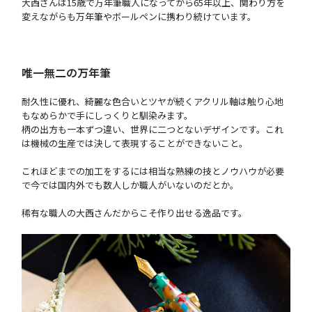
大西さんは15歳で万年筆職人になってから65年以上、関わり方を
変えながらも万年筆やボールペンに携わり続けています。
唯一無二の万年筆
耐久性に優れ、綺麗な色合いとツヤが続くアクリル軸は触り心地
もなめらかで手にしっくりと馴染みます。
柄の出方も一本ずつ違い、世界に二つとないデザインです。これ
は機械の生産では決して表現することができないこと。
これほどまでの加工をするには相当な熟練の技とノウハウが必要
で今では国内外でも数人しか職人がいないのだとか。
稀有な職人の大西さんだからこそ作り出せる逸品です。