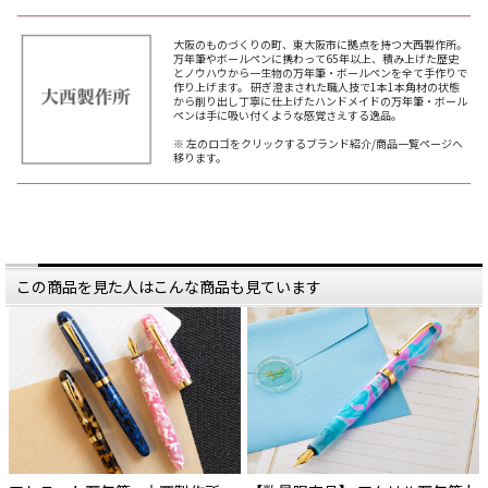
今回お話をお伺いしたのは、
今回お話をお伺いしたのは、
大西製作所の代表・大西慶造さんで
大西製作所の代表・大西慶造さんで
す。
す。
大阪のものづくりの町、東大阪市に拠点を持つ大西製作所。
万年筆やボールペンに携わって65年以上、積み上げた歴史
大西さんは、万年筆・
大西さんは、万年筆・
とノウハウから一生物の万年筆・ボールペンを全て手作りで
ボールペン・シャーペンなどの
ボールペン・シャーペンなどの
作り上げます。 研ぎ澄まされた職人技で1本1本角材の状態
筆記具を、一本一本手作りする職人
筆記具を、一本一本手作りする職人
から削り出し丁寧に仕上げたハンドメイドの万年筆・ボール
さん。
さん。
ペンは手に吸い付くような感覚さえする逸品。
現代日本では貴重な存在として、
現代日本では貴重な存在として、
※ 左のロゴをクリックするブランド紹介/商品一覧ページへ
その名が知られています。
その名が知られています。
移ります。
大西さんが手掛ける筆記具は、
大西さんが手掛ける筆記具は、
生き生きとした鮮やかな色柄が特
生き生きとした鮮やかな色柄が特
長。
長。
「文字を書く」という行為を、
「文字を書く」という行為を、
ぐっと特別なものに引き上げてくれ
ぐっと特別なものに引き上げてくれ
ます。
ます。
年齢や性別問わず、
年齢や性別問わず、
プレゼントとしても喜ばれる逸品で
プレゼントとしても喜ばれる逸品で
この商品を見た人はこんな商品も見ています
す。
す。
昔ながらの手作り製法で
昔ながらの手作り製法で
生み出される筆記具には、
生み出される筆記具には、
どんな想いやこだわりが
どんな想いやこだわりが
込められているのでしょうか。
込められているのでしょうか。
———
———
大西製作所は、2010年に設立して
大西製作所は、2010年に設立して
今年で13年目を迎えます。
今年で13年目を迎えます。
創業当時、大西さんはなんと68歳！
創業当時、大西さんはなんと68歳！
この年齢から一念発起して
この年齢から一念発起して
会社を立ち上げるというのは、
会社を立ち上げるというのは、