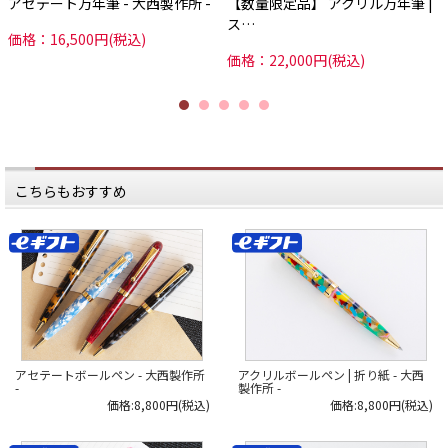
アセテート万年筆 - 大西製作所 -
【数量限定品】 アクリル万年筆 |
なかなか大変そうですが…。
なかなか大変そうですが…。
ス…
「15歳で業界に入って、
「15歳で業界に入って、
価格：16,500円(税込)
それからずっと筆記具の世界に
それからずっと筆記具の世界に
価格：22,000円(税込)
携わってきたからね～。
携わってきたからね～。
生活のためですよ（笑）」
生活のためですよ（笑）」
大西さんはたいしたことないように
大西さんはたいしたことないように
答えてくれましたが、
答えてくれましたが、
約65年ものあいだ筆記具一筋で
約65年ものあいだ筆記具一筋で
働き続けるなんて…。
働き続けるなんて…。
いくら生活のためとはいえ、
いくら生活のためとはいえ、
本当に好きじゃないと
本当に好きじゃないと
できないことですよね。
できないことですよね。
こちらもおすすめ
もともと大西さんは、愛媛県の出
もともと大西さんは、愛媛県の出
身。
身。
学校を卒業した後に仕事を求めて大
学校を卒業した後に仕事を求めて大
阪に出て、
阪に出て、
筆記具を製造する会社に就職し、
筆記具を製造する会社に就職し、
住み込みで働いていたそうです。
住み込みで働いていたそうです。
「当時は私のような住み込みが、
「当時は私のような住み込みが、
10人ぐらいおったかな。
10人ぐらいおったかな。
先輩がね、いつも朝早く起きるか
先輩がね、いつも朝早く起きるか
ら、
ら、
もう眠たくて眠たくて
もう眠たくて眠たくて
たまらんかったですよ（笑）。
たまらんかったですよ（笑）。
朝起きて掃除して、ご飯食べて、
朝起きて掃除して、ご飯食べて、
アセテートボールペン - 大西製作所
アクリルボールペン | 折り紙 - 大西
8時から18時まで働く。
8時から18時まで働く。
-
製作所 -
お休みは月に3回しかなかったね
お休みは月に3回しかなかったね
価格:8,800円(税込)
価格:8,800円(税込)
～」
～」
当時のことを懐かしそうに
当時のことを懐かしそうに