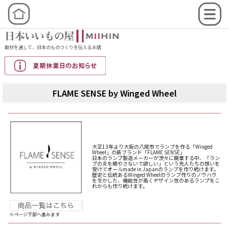
取材を通して、日本のものづくりを伝えるお店
FLAME SENSE by Winged Wheel
大正13年より大阪の八尾市でランプを作る「Winged
Wheel」の新ブランド「FLAME SENSE」
日本のランプ製造メーカーが次々に廃業する中、「ラン
プの炎を絶やさないで欲しい」という先人たちの想いを
受けてオールmade in Japanのランプを作り続けます。
歴史と伝統あるWinged Wheelのランプ作りのノウハウ
を生かした、機能性が高くデザイン性のあるランプをこ
れからも作り続けます。
※ページ下部へ進みます