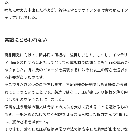
た。
考えに考えた末出した答えが、着色技術とデザインを掛け合わせたイン
テリア用品でした。
常識にとらわれない
商品開発に向けて、折井氏は薄板材に注目しました。しかし、インテリ
ア用品を製作するにあたって今までの薄板材では薄くとも4mmの厚みが
ありました。折井氏のイメージを実現するにはそれ以上の薄さを追求す
る必要があったのです。
そこでまたひとつの決断をします。高岡銅器の伝統でもある鋳造から離
れてしまうということです。鋳造ではなく、圧延機により銅板を薄く伸
ばしたものを使うことにしました。
伝統を担う産業の職人は今までの技法を大きく変えることを避けるもの
です。一歩進めるだけでなく飛躍させる方法を取った折井さんの判断に
は、驚かざるを得ません。
その後も、薄くした圧延版は通常の方法では安定した着色が出来ないな