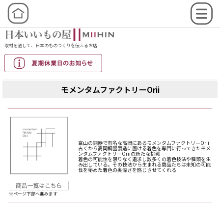
取材を通して、日本のものづくりを伝えるお店
モメンタムファクトリーOrii
富山の銅器で有名な高岡にあるモメンタムファクトリーOrii
古くから高岡銅器製造に置ける着色を専門に行ってきたモメ
ンタムファクトリーOriiの新たな挑戦
着色の可能性を限りなく追求し数多くの着色技法や種類を生
み出している。その技法から生まれる商品たちは未知の可能
性を秘めた着色の奥深さを感じさせてくれる
※ページ下部へ進みます