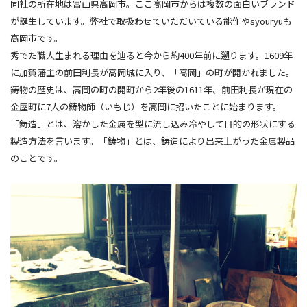
同社の所在地は富山県高岡市。ここ高岡市からは複数の面白いブランド
が誕生しています。弊社で取扱わせていただいている能作やsyouryuも
高岡市です。
秀でた職人生まれる理由を辿ると今から約400年前に遡ります。1609年
に加賀藩主の前田利長が高岡城に入り、「高岡」の町が開かれました。
鋳物の歴史は、高岡の町の開町から2年後の1611年、前田利長が現在の
金屋町に7人の鋳物師（いもじ）を高岡に招いたことに始まります。
「鋳造」とは、溶かした金属を型に流し込み冷やして目的の形状にする
製造方法を言います。「鋳物」とは、鋳造により出来上がった金属製品
のことです。