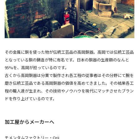
その金属に銅を使った物が伝統工芸品の高岡銅器。高岡では伝統工芸品
となっている銅の鋳造が特に有名です。日本の銅器の生産額のなんと
95%を、高岡が担っているのです。
古くから高岡銅器は分業で製作され各工程の従事者はその分野にて腕を
磨き伝統工芸品である高岡銅器の価値を高めてきました。その結果各工
程の職人達が生まれ、その技術やノウハウを現代にマッチさせたブラン
ドを作り上げているのです。
加工屋からメーカーへ
モメンタムファクトリー・Orii