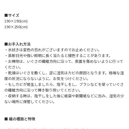
■サイズ
190×190(cm)
190×250(cm)
■お手入れ方法
・水拭きは変色の恐れがございますのでお止めください。
・直射日光や強い照明に長く当たると褪色することがあります。
・お掃除は、いぐさの繊維方向に沿って、表面を傷めないように行って
ください。
・乾燥はいぐさを脆くし、逆に湿気はカビの原因となります。極端な湿
度の状況にならないように、お気をつけください。
・もしカビが発生しましたら、陰干しをし、ブラシなどを使っていぐさ
の繊維方向に沿って掃き取り除いてください。
・収納する時は、陰干しをした後に紙袋や新聞紙などに包み、湿気の少
ない場所に保管してください。
■ 織の種類と特徴