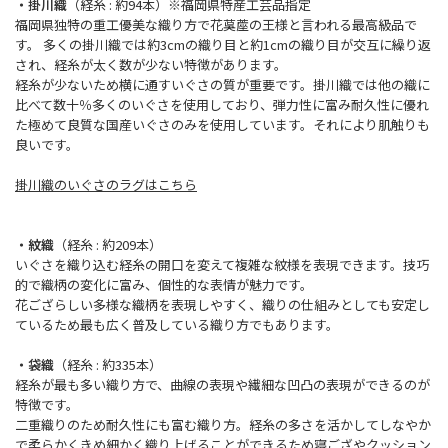
・掛川織
（経糸 : 約94本）※福岡県特産工芸品指定
福岡県独特の重工優美な織り方で花茣蓙の王様と言われる最高級品で
す。 多くの掛川織では約3cmの織り目と約1cmの織り目が交互に繰り返
され、経糸が太く数が少ない特徴があります。
経糸が少ないため横に通すいぐさの質が重要です。掛川織では他の織に
比べて数十％多くのいぐさを使用しており、弾力性に富み耐久性に優れ
た極めて良質な国産いぐさのみを使用しています。それにより肌触りも
良いです。
掛川織のいぐさのラグはこちら
・紋織
（経糸 : 約209本）
いぐさを織り込む経糸の開口を変えて複雑な紋様を表現できます。技巧
的で織柄の変化に富み、個性的な表情が魅力です。
花ござらしい多様な織柄を表現しやすく、織りの仕組みとしても安定し
ているため最も広く普及している織り方でもあります。
・袋織
（経糸 : 約335本）
経糸が最も多い織り方で、曲線の表現や繊細な凹凸の表現ができるのが
特徴です。
二重織りのため耐久性にも富む織り方。経糸の多さを活かしてしなやか
で柔らかくきめ細かく織り上げることができるため寝ござやクッション