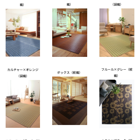
織）
（袋織）
織）
フルール×グレー（紋
カルチャー×オレンジ
ボックス（紋織）
織）
（袋織）