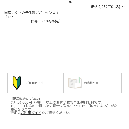
ル -
#madeinjapan #い草 #ラグ #い草の
価格:9,350円(税込)
～
ラグ #畳ラグ #インスタイル
国産いぐさの子供寝ござ - インスタ
イル -
価格:5,800円(税込)
ご利用ガイド
お客様の声
- 配送料金のご案内 -
合計10,000円（税込）以上のお買い物で全国送料無料です。
10,000円未満のお買い物の場合は送料が550円～（地域による）が必
要となります。
詳細は
ご利用ガイド
をご確認ください。