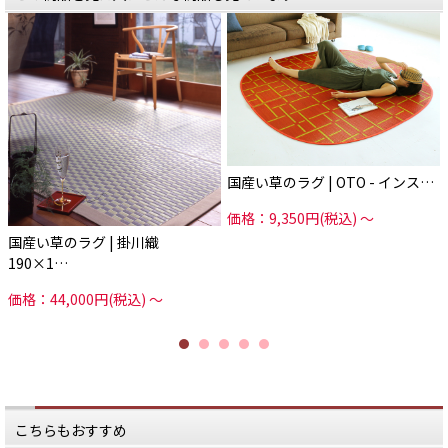
今回ご紹介するラグは、
IN STYLEが作ってもらっている
国内で育てられた「い草」を
職人・工場は、ほぼIN STYLEの専
熟練の職人が手作業で仕上げている
属。
「品質の高さ・安全性」がポイン
ト。
逆に職人さんからすると自分たちが
作っている
国産い草は1本1本が太く、
製品がどういう形で販売されている
繊維がしっかりと詰まっているた
か
め、
しっかりとわかります。
弾力性がありヘタりにくく、
耐久性に優れています。
また、IN STYLEはい草の農家さんと
も
い草の内部は沢山の空気を
直接やりとりを行います。
蓄えられるスポンジ構造で
国産い草のラグ | OTO - インス…
柔軟性や弾力性の元となっていま
全ての工程にIN STYLEが関わり、
す。
い草そのものの品質・仕分けから
価格：9,350円(税込)
～
製造方法に至るまで、徹底的にこだ
しかもその内部構造は、
わる。
国産い草のラグ | 掛川織
空気中の有害物質を吸着して
そんな仕組みを、IN STYLEはつく
クリーンにして排出してくれる作用
り、
190×1…
も。
そして手抜きのない商品を作り続け
ています。
だからシックハウスの原因となる
価格：44,000円(税込)
～
ホルムアルデヒドや
自社のことだけを考えている会社で
気になるたばこ臭なども減少しま
は
す。
地域でものづくりはうまくいきませ
ん。
そして、い草の香りには
リラックス効果も。
商品の信頼性が問われる今の時代、
お部屋にいながら森林浴しているよ
こんな地域問屋さんがあることは
うに
産地にとってとても意義があること
心地よく過ごすことができます。
です。
こちらもおすすめ
今回ご紹介する「い草ラグ」は全19
さて、そんなIN STYLEで取り扱うい