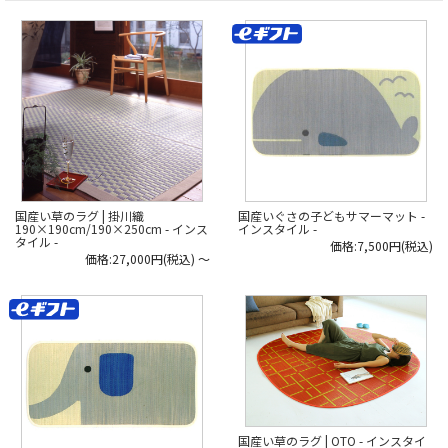
柄。
草の
品質は、安価な海外製の製品などと
シンプルでクラシックなものから、
どのように”違う”のでしょうか…?
モダンで華やかなデザインまで個性
豊か。
*****
え、い草のラグでこんなデザインが
日本いいもの屋公式LINEはじめまし
あるの！？
た。
と驚かれるかもしれません。
友達登録で５００円OFFクーポンを
プレゼント！
大胆な模様を選べるのも、
▽友だち登録はコチラから▽
畳でなく「ラグ」
@iimonoya
だからこそかもしれませんね。
*****
暮らしに「い草」を
----------
取り入れてみませんか？
▶︎取材記の続きは、商品画像リンク
*****
から飛べる、商品ページの下部から
国産いぐさの子どもサマーマット -
国産い草のラグ | 掛川織
日本いいもの屋公式LINEはじめまし
読めます！
インスタイル -
190×190cm/190×250cm - インス
た。
タイル -
価格:7,500円(税込)
友達登録で５００円OFFクーポンを
▶︎または、日本いいもの屋トップペ
価格:27,000円(税込)
～
プレゼント！
ージの「作り手取材記」soilのペー
▽友だち登録はコチラから▽
ジより。
@iimonoya
*****
#日本いいもの屋 #丁寧な暮らし #暮
らし #職人 #伝統工芸 #贈り物 #い草
▶︎詳細は、商品画像のタグからご覧
#マット #ござ #い草マット #い草ラ
いただけます。
グ #ラグ #インテリア #掛川織 #モダ
ンデザイン
▶︎その他お買い物はプロフィールリ
ンクからどうぞ。
#日本いいもの屋 #丁寧な暮らし #通
販サイト #ECサイト #雑貨店 #オンラ
インショップ #伝統工芸 #贈り物 #引
国産い草のラグ | OTO - インスタイ
き出物 #ギフト #日本製