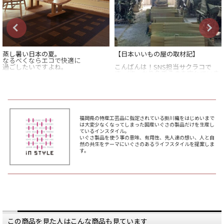
蒸し暑い日本の夏。
【日本いいもの屋の取材記】
なるべくならエコで快適に
過ごしたいですよね。
こんばんは！SNS担当サクラコで
す。(すっかり名乗るのを忘れていま
畳に使われている「い草」は、
した)
空気を吸収・放出する特性があるた
め、
余談ですが、前投稿のものがたりを
就寝時や湿度の高い日は
描いてるのは、店長のさっちんです
水分を吸収してくれて、
よー。
サラっと快適に過ごせるんです。
福岡県の特産工芸品に指定されている掛川織をはじめいまで
今回取材にお邪魔させていただいた
は大変少なくなってしまった国産いぐさの製品だけを生産し
湿度の高い日本の夏に
のは
ているインスタイル。
ぴったりなんですね。
福岡県の南部に位置する大川市の
いぐさ製品を使う事の意味、有用性、先人達の想い、人と自
IN STYLEさん。
然の共生をテーマにいぐさのあるライフスタイルを提案しま
とはいえ、昨今の住宅では、
す。
畳敷きの和室がない家も
IN STYLEさんは正確には
増えているのではないでしょうか。
地域のい草商品の問屋さんですが、
通常の問屋さんとはかなり異なって
そんなご家庭にも朗報です。
います。
インスタイルの
「国産い草のラグ」なら、
----------
手軽におしゃれに、
この地域のい草製品作りは、
い草をインテリアに
全体がひとつの会社のようなイメー
取り入れられますよ。
ジです。
———
作り手である職人さんとの距離がと
この商品を見た人はこんな商品も見ています
ても近く、