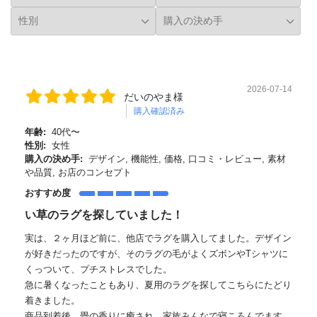
2026-07-14
だいのやま様
購入確認済み
年齢:
40代〜
性別:
女性
購入の決め手:
デザイン, 機能性, 価格, 口コミ・レビュー, 素材
や品質, お店のコンセプト
おすすめ度
い草のラグを探していました！
実は、２ヶ月ほど前に、他店でラグを購入してました。デザイン
が好きだったのですが、そのラグの毛がよくズボンやTシャツに
くっついて、プチストレスでした。
急に暑くなったこともあり、夏用のラグを探してこちらにたどり
着きました。
商品到着後、畳の香りに癒され、家族みんなで寝ころんでます。