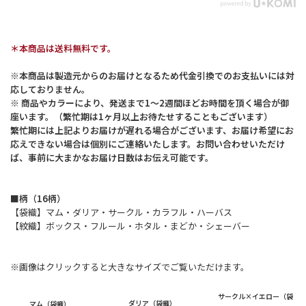
＊本商品は送料無料です。
※本商品は製造元からのお届けとなるため代金引換でのお支払いには対
応しておりません。
※ 商品やカラーにより、発送まで1～2週間ほどお時間を頂く場合が御
座います。（繁忙期は1ヶ月以上お待たせすることもございます）
繁忙期には上記よりお届けが遅れる場合がございます、お届け希望にお
応えできない場合は個別にご連絡いたします。お問い合わせいただけ
ば、事前に大まかなお届け日数はお伝え可能です。
■柄（16柄）
【袋織】マム・ダリア・サークル・カラフル・ハーバス
【紋織】ボックス・フルール・ホタル・まどか・シェーバー
※画像はクリックすると大きなサイズでご覧いただけます。
サークル×イエロー（袋
ダリア（袋織）
マム（袋織）