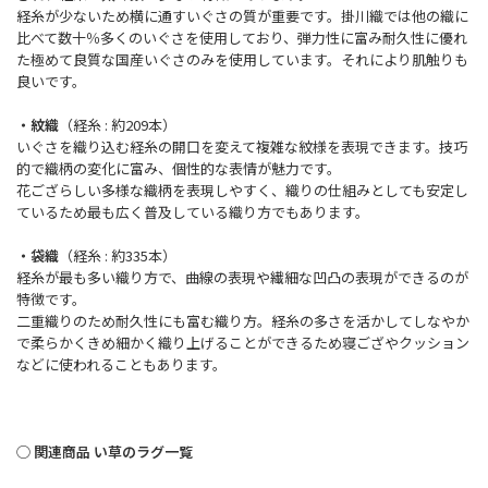
経糸が少ないため横に通すいぐさの質が重要です。掛川織では他の織に
比べて数十％多くのいぐさを使用しており、弾力性に富み耐久性に優れ
た極めて良質な国産いぐさのみを使用しています。それにより肌触りも
良いです。
・紋織
（経糸 : 約209本）
いぐさを織り込む経糸の開口を変えて複雑な紋様を表現できます。技巧
的で織柄の変化に富み、個性的な表情が魅力です。
花ござらしい多様な織柄を表現しやすく、織りの仕組みとしても安定し
ているため最も広く普及している織り方でもあります。
・袋織
（経糸 : 約335本）
経糸が最も多い織り方で、曲線の表現や繊細な凹凸の表現ができるのが
特徴です。
二重織りのため耐久性にも富む織り方。経糸の多さを活かしてしなやか
で柔らかくきめ細かく織り上げることができるため寝ござやクッション
などに使われることもあります。
◯ 関連商品 い草のラグ一覧