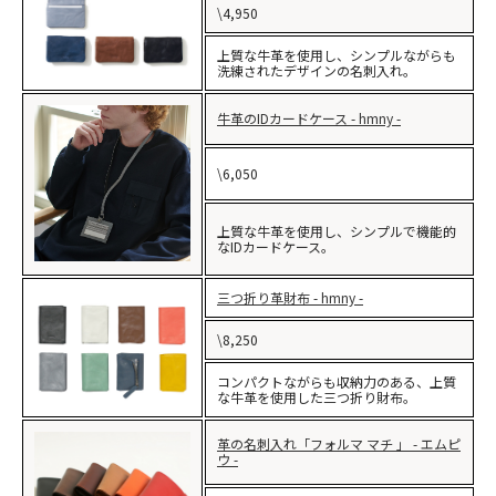
\4,950
上質な牛革を使用し、シンプルながらも
洗練されたデザインの名刺入れ。
牛革のIDカードケース - hmny -
\6,050
上質な牛革を使用し、シンプルで機能的
なIDカードケース。
三つ折り革財布 - hmny -
\8,250
コンパクトながらも収納力のある、上質
な牛革を使用した三つ折り財布。
革の名刺入れ「フォルマ マチ 」 - エムピ
ウ -