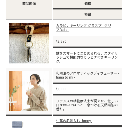
商品画像
価格
特徴
カラビナキーリング グラスプ - クリ
フ/clife -
\2,970
鍵をスマートにまとめられる、スタイリ
ッシュで機能的なカラビナ付きキーリン
グ。
和精油のアロマティックディフューザー -
hana to mi -
\3,300
フランスの植物療法士が調えた、忙しい
日々の中でほっと一息つける天然精油の
香り。
牛革の名刺入れ -hmny-