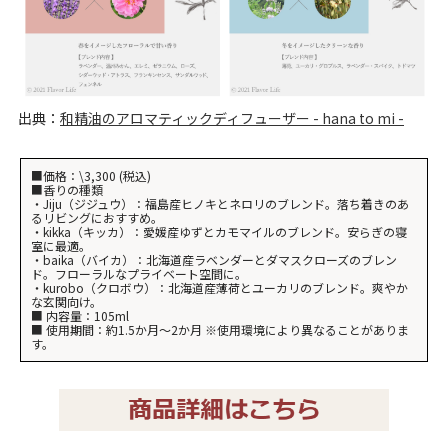
出典：
和精油のアロマティックディフューザー - hana to mi -
■価格：\3,300 (税込)
■香りの種類
・Jiju（ジジュウ）：福島産ヒノキとネロリのブレンド。落ち着きのあ
るリビングにおすすめ。
・kikka（キッカ）：愛媛産ゆずとカモマイルのブレンド。安らぎの寝
室に最適。
・baika（バイカ）：北海道産ラベンダーとダマスクローズのブレン
ド。フローラルなプライベート空間に。
・kurobo（クロボウ）：北海道産薄荷とユーカリのブレンド。爽やか
な玄関向け。
■ 内容量：105ml
■ 使用期間：約1.5か月〜2か月 ※使用環境により異なることがありま
す。