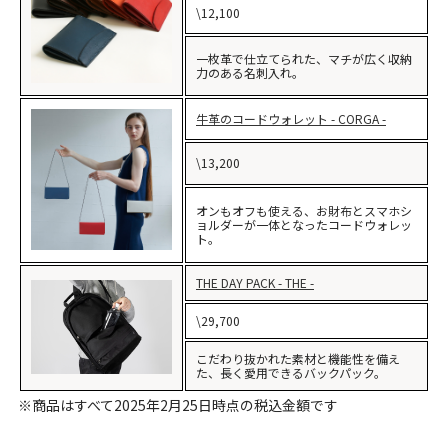
\12,100
一枚革で仕立てられた、マチが広く収納
力のある名刺入れ。
牛革のコードウォレット - CORGA -
\13,200
オンもオフも使える、お財布とスマホシ
ョルダーが一体となったコードウォレッ
ト。
THE DAY PACK - THE -
\29,700
こだわり抜かれた素材と機能性を備え
た、長く愛用できるバックパック。
※商品はすべて2025年2月25日時点の税込金額です