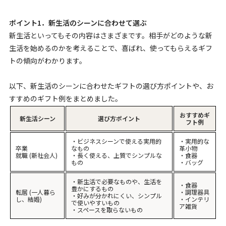
ポイント1．新生活のシーンに合わせて選ぶ
新生活といってもその内容はさまざまです。相手がどのような新
生活を始めるのかを考えることで、喜ばれ、使ってもらえるギフ
トの傾向がわかります。
以下、新生活のシーンに合わせたギフトの選び方ポイントや、お
すすめのギフト例をまとめました。
おすすめギ
新生活シーン
選び方ポイント
フト例
・ビジネスシーンで使える実用的
・実用的な
卒業
なもの
革小物
就職 (新社会人)
・長く使える、上質でシンプルな
・食器
もの
・バッグ
・新生活で必要なものや、生活を
・食器
豊かにするもの
転居 (一人暮ら
・調理器具
・好みが分かれにくい、シンプル
し、結婚)
・インテリ
で使いやすいもの
ア雑貨
・スペースを取らないもの