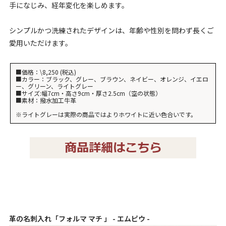
手になじみ、経年変化を楽しめます。
シンプルかつ洗練されたデザインは、年齢や性別を問わず長くご
愛用いただけます。
■価格：\8,250 (税込)
■カラー：ブラック、グレー、ブラウン、ネイビー、オレンジ、イエロ
ー、グリーン、ライトグレー
■サイズ:幅7cm・高さ9cm・厚さ2.5cm（空の状態）
■素材：撥水加工牛革
※ライトグレーは実際の商品ではよりホワイトに近い色合いです。
革の名刺入れ「フォルマ マチ 」 - エムピウ -