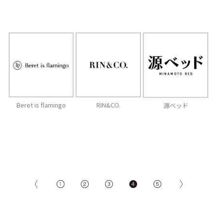
Beret is flamingo
RIN&CO.
源ベッド