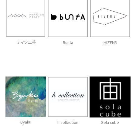
ミマツ工芸
Bunta
HIZEN5
Byaku
h collection
Sola cube